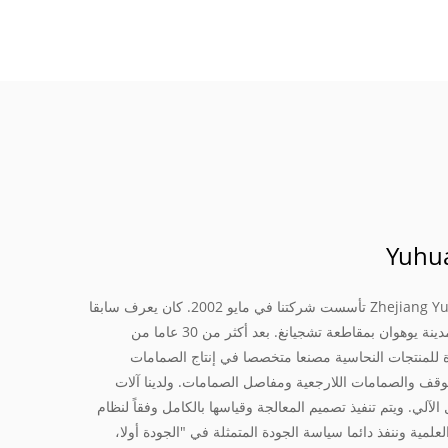
Zhejiang Yuhuan Shuangwei Copper Products Co., Ltd تأسست شركتنا في مايو 2002. كان يعرف سابقا
باسم مصنع صمامات يوهوان شياو شياو ويقع في مدينة يوهوان بمقاطعة تشجيانغ. بعد أكثر من 30 عاما من
للمنتجات النحاسية مصنعا متخصصا في إنتاج الصمامات
توقف والصمامات اللارجعية ومفاصل الصمامات. ولدينا آلات
ي. ويتم تنفيذ تصميم المعالجة وقياسها بالكامل وفقاً لنظام
لعلمية وننفذ دائما سياسة الجودة المتمثلة في "الجودة أولا،