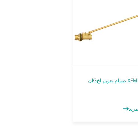
XFM-0613 صمام تعويم لخGان
مزيد