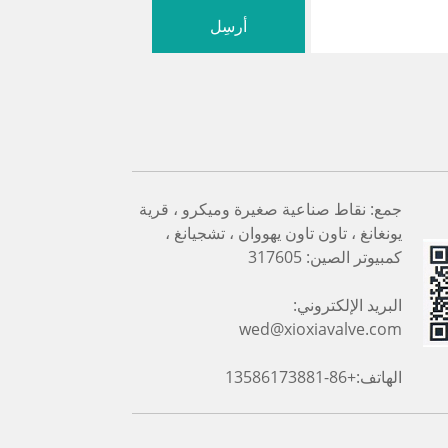
جمع: نقاط صناعية صغيرة وميكرو ، قرية
يونغانغ ، تاون تاون يهووان ، تشجيانغ ،
كمبيوتر الصين: 317605
البريد الإلكتروني:
wed@xioxiavalve.com
الهاتف:+86-13586173881