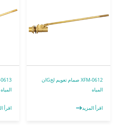
XFM-0612 صمام تعويم لخGان
المياه
المياه
اقرأ المزيد
اقرأ ال