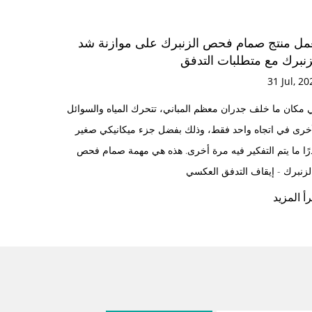
عائمة على
يعمل منتج صمام فحص الزنبرك على مواز
لماء
الزنبرك مع متطلبات التدفق
31 Jul, 2026
 في أنظمة المياه،
في مكان ما خلف جدران معظم المباني، تتحرك المياه
رة بالاهتمام. ومع
الأخرى في اتجاه واحد فقط، وذلك بفضل جزء ميكاني
ج التخزين، وأنظمة
نادرًا ما يتم التفكير فيه مرة أخرى. هذه هي مهمة ص
الزنبرك - إيقاف التدفق العكسي...
اقرأ المزيد