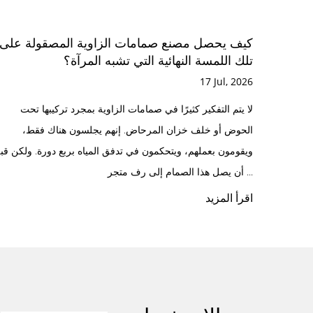
 يدعم تطبيقات السباكة
كيف يحصل مصنع صمامات الز
تلك اللمسة النهائية التي تشب
17 Jul, 2026
جزءًا مهمًا من أنظمة السباكة السكنية
لا يتم التفكير كثيرًا في صمامات الز
د الحدائق والمستودعات وورش العمل
الحوض أو خلف خزان المرحاض. إنه
لى صمامات موثوقة لتوفير المياه
ويقومون بعملهم، ويتحكمون في تدفق 
أن يصل هذا الصمام إلى رف متجر ...
اقرأ المزيد