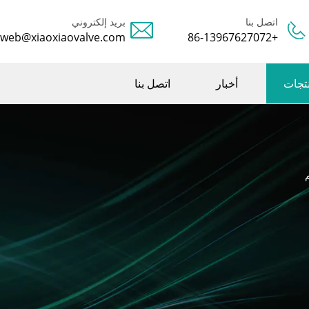
اتصل بنا
بريد إلكتروني
web@xiaoxiaovalve.com
+86-13967627072
تجات
أخبار
اتصل بنا