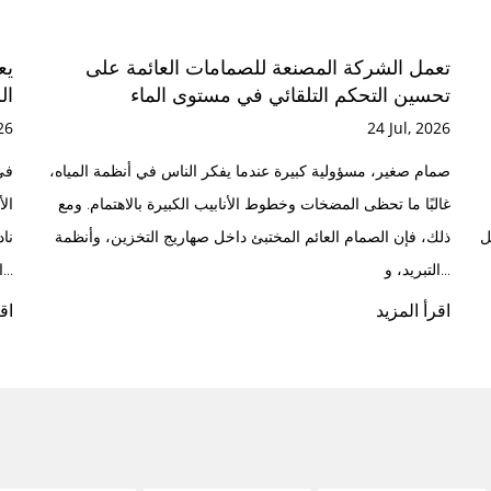
اوية المصقولة على
تعمل الشركة المصنعة للصمامات ال
ه المرآة؟
تحسين التحكم التلقائي في مستوى ا
24 Jul, 2026
اوية بمجرد تركيبها تحت
صمام صغير، مسؤولية كبيرة عندما يفكر الناس
م يجلسون هناك فقط،
غالبًا ما تحظى المضخات وخطوط الأنابيب الكبي
المياه بربع دورة. ولكن قبل
ذلك، فإن الصمام العائم المختبئ داخل صهاري
التبريد، و...
اقرأ المزيد